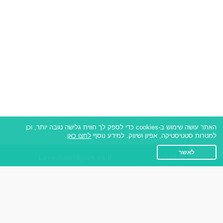
האתר עושה שימוש ב-cookies כדי לספק לך חווית גלישה טובה יותר, וכן
למטרות סטטיסטיקה, אפיון ושיווק. למידע נוסף
לחצו כאן
.
לאשר
אפליקציית הכרויות
Love.date50plus.co.il
על אפליקצית הכרויות
תקנון
רות - צ'אט בוט הכרויות
מדיניות הפרטיות
שאלות נפוצות
אנחנו ברשתות החברתיות
כותבים עלינו
פייסבוק
צרו קשר