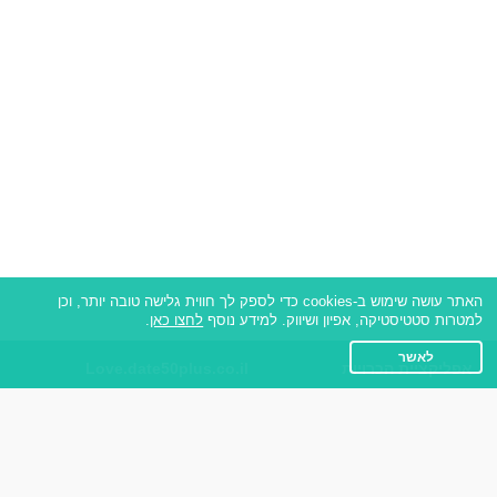
האתר עושה שימוש ב-cookies כדי לספק לך חווית גלישה טובה יותר, וכן
למטרות סטטיסטיקה, אפיון ושיווק. למידע נוסף
לחצו כאן
.
לאשר
אפליקציית הכרויות
Love.date50plus.co.il
על אפליקצית הכרויות
תקנון
רות - צ'אט בוט הכרויות
מדיניות הפרטיות
שאלות נפוצות
אנחנו ברשתות החברתיות
כותבים עלינו
פייסבוק