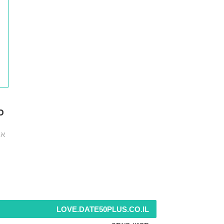
כ
אנ
LOVE.DATE50PLUS.CO.IL