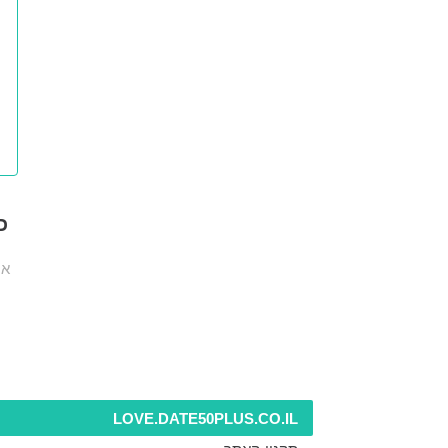
כ
אנ
LOVE.DATE50PLUS.CO.IL