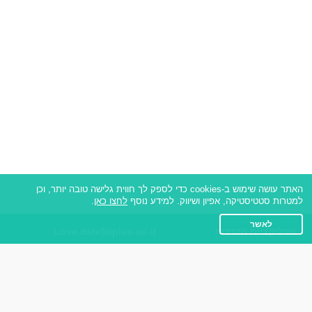
האתר עושה שימוש ב-cookies כדי לספק לך חווית גלישה טובה יותר, וכן
למטרות סטטיסטיקה, אפיון ושיווק. למידע נוסף
לחצו כאן
.
לאשר
אפליקציית הכרויות
Love.date50plus.co.il
על אפליקצית הכרויות
תקנון
רות - צ'אט בוט הכרויות
מדיניות הפרטיות
שאלות נפוצות
אנחנו ברשתות החברתיות
כותבים עלינו
פייסבוק